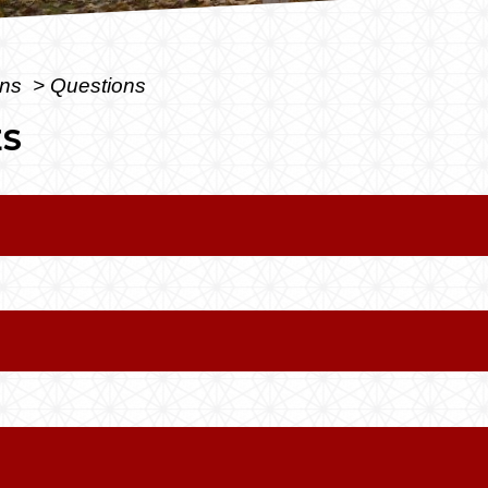
ons
>
Questions
ES