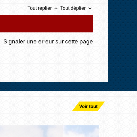
keyboard_arrow_up
keyboard_arrow_down
Tout replier
Tout déplier
Signaler une erreur sur cette page
Voir tout