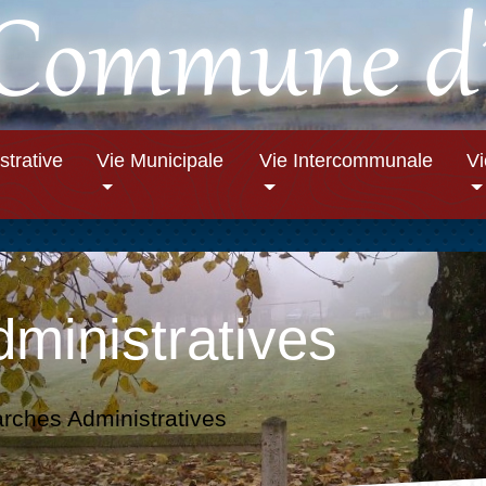
strative
Vie Municipale
Vie Intercommunale
V
ministratives
ches Administratives